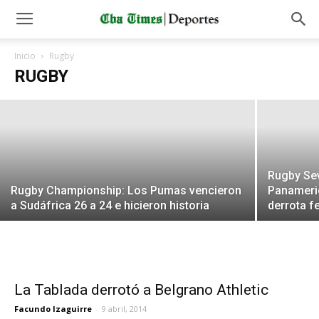
Los Jaguares vencieron a Waratahs
Inicio
Rugby
RUGBY
Tomás Rubino
-
11 marzo, 2018
Rugby Se
Rugby Championship: Los Pumas vencieron
Panameric
a Sudáfrica 26 a 24 e hicieron historia
derrota 
La Tablada derrotó a Belgrano Athletic
Facundo Izaguirre
-
9 abril, 2014