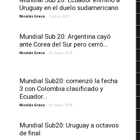
Mundial Sub 20: Ecuador eliminó a
Deportes
Uruguay en el duelo sudamericano
Nicolás Greco
-
3 junio, 2019
Mundial Sub 20: Argentina cayó
ante Corea del Sur pero cerró...
Nicolás Greco
-
31 mayo, 2019
Mundial Sub20: comenzó la fecha
3 con Colombia clasificado y
Ecuador...
Nicolás Greco
-
29 mayo, 2019
Mundial Sub20: Uruguay a octavos
de final