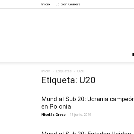
Inicio
Edición General
I
Inicio
Etiquetas
U20
Etiqueta: U20
Mundial Sub 20: Ucrania campeó
en Polonia
Nicolás Greco
-
15 junio, 2019