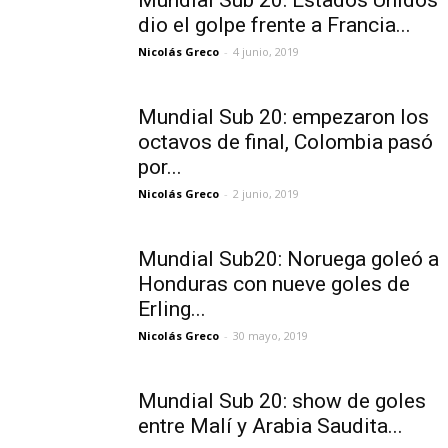
Mundial Sub 20: Estados Unidos
dio el golpe frente a Francia...
Nicolás Greco
-
4 junio, 2019
Mundial Sub 20: empezaron los
octavos de final, Colombia pasó
por...
Nicolás Greco
-
2 junio, 2019
Mundial Sub20: Noruega goleó a
Honduras con nueve goles de
Erling...
Nicolás Greco
-
30 mayo, 2019
Mundial Sub 20: show de goles
entre Malí y Arabia Saudita...