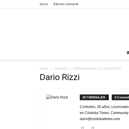
Inicio
Edición General
I
Inicio
Autores
Publicaciones por Dario Rizzi
Dario Rizzi
357 MENSAJES
0 Coment
Cordobés, 30 años, Licenciado
en Córdoba Times. Community Ma
dario@cordobatimes.com