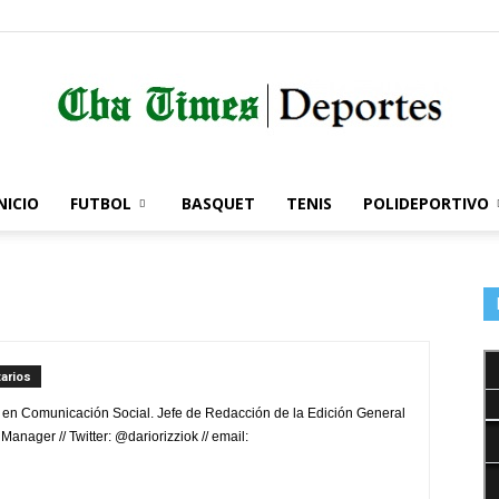
NICIO
FUTBOL
BASQUET
TENIS
POLIDEPORTIVO
Córdoba
Times
arios
 en Comunicación Social. Jefe de Redacción de la Edición General
nager // Twitter: @dariorizziok // email: