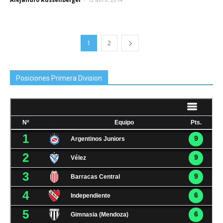
1
2
Posiciones Primera Division