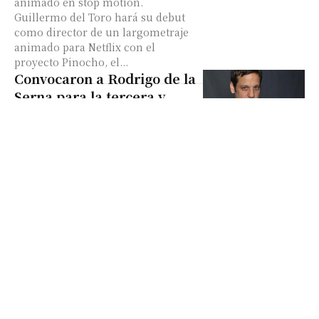
animado en stop motion.
Guillermo del Toro hará su debut
como director de un largometraje
animado para Netflix con el
proyecto Pinocho, el...
Convocaron a Rodrigo de la
Serna para la tercera y
cuarta temporada de La
Casa de Papel
El actor argentino confirmó que
será parte de la ficción española de
Netflix. Después de estar alejado de
la televisión por unos
años, Rodrigo de la...
Llega la temporada final de
Orange is the new black
Las actrices de la reconocida serie
anunciaron que la séptima
temporada será la última. Las
actrices de Orange is The New