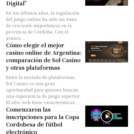
Digital”
En los últimos años, la regulación
del juego online ha sido un tema
de creciente importancia en la
provincia de Córdoba. Con el
avance...
Cómo elegir el mejor
casino online de Argentina:
comparación de Sol Casino
y otras plataformas
Entre la miríada de plataformas,
Sol Casino es una gran
oportunidad para quienes buscan
una experiencia de juego superior.
El sitio web tiene características...
Comenzaron las
inscripciones para la Copa
Cordobesa de fútbol
electrónico