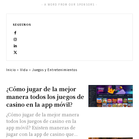
- A WORD FROM OUR SPONSORS -
SEGUINOS
Inicio
Vida
Juegos y Entretenimientos
¿Cómo jugar de la mejor
manera todos los juegos de
casino en la app móvil?
¿Cómo jugar de la mejor manera
todos los juegos de casino en la
app móvil? Existen maneras de
jugar con la app de casino que...