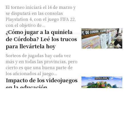
El torneo iniciará el 14 de marzo y
se disputará en las consolas
Playstation 4, con el juego FIFA 22,
con el objetivo de...
¿Cómo jugar a la quiniela
de Córdoba? Leé los trucos
para llevártela hoy
Sorteos de jugadas hay cada vez
más y en todas las provincias, pero
cierto es que una buena parte de
los aficionados al juego...
Impacto de los videojuegos
en la educación
En medio de la furiosa actualidad
digital, el mercado mundial del
entretenimiento es dominado por
los videojuegos. Este fenómeno ha
sido propiciado por las...
5 maneras de divertirse en