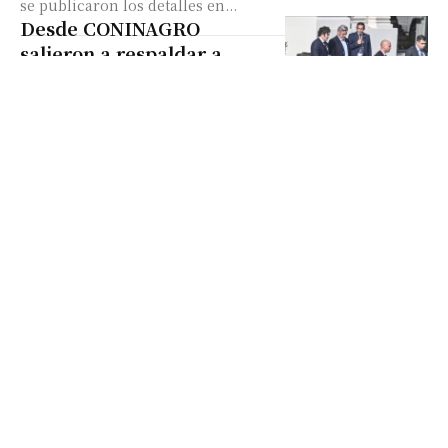
se publicaron los detalles en...
Desde CONINAGRO
salieron a respaldar a
Javier Milei
Tras la reunión con la mesa de
enlace este martes, desde la
entidad sostuvieron que se
sintieron escuchados y que “en
algunas cosas” el...
Javier Milei le prometió al
campo que eliminará las
retenciones “ni bien
pueda”
Así lo señalaron desde la Mesa de
Enlace, quienes mantuvieron un
encuentro con el mandatario en
un clima tenso por la suba de las...
Retenciones al campo:
Javier Milei se reúne este