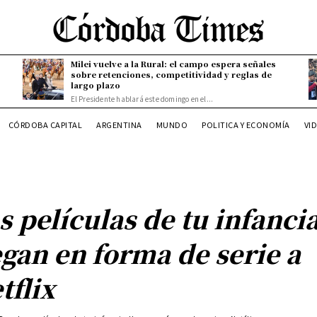
Milei vuelve a la Rural: el campo espera señales
sobre retenciones, competitividad y reglas de
largo plazo
El Presidente hablará este domingo en el...
CÓRDOBA CAPITAL
ARGENTINA
MUNDO
POLITICA Y ECONOMÍA
VI
s películas de tu infanci
egan en forma de serie a
tflix