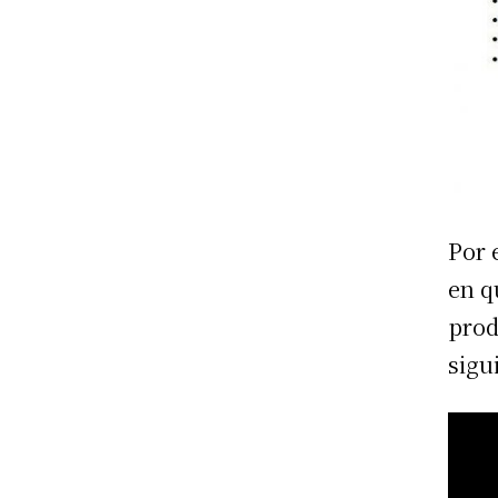
Por 
en q
prod
sigu