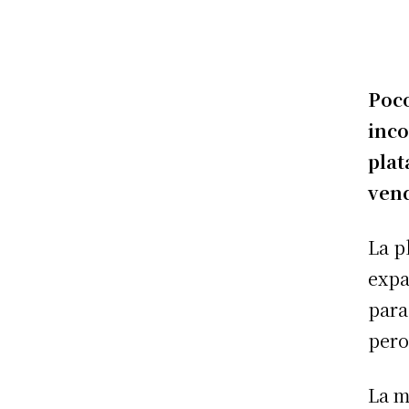
Poc
inc
plat
vend
La p
expa
para
pero
La m