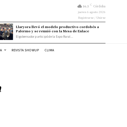
C
16.3
Córdoba
jueves 6 agosto 2026
Registrarse / Unirse
Llaryora llevó el modelo productivo cordobés a
Palermo y se reunió con la Mesa de Enlace
El gobernador participó de la Expo Rural...
DA
REVISTA SHOWUP
CLIMA
a