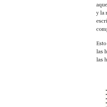
aque
y la
escr
comp
Esto
las 
las 