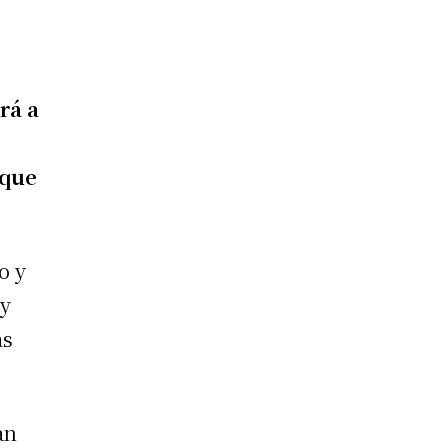
rá a
 que
o y
 y
as
an