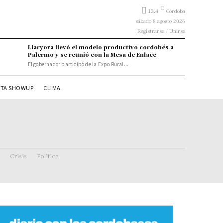
C
13.4
Córdoba
sábado 8 agosto 2026
Registrarse / Unirse
Llaryora llevó el modelo productivo cordobés a
Palermo y se reunió con la Mesa de Enlace
El gobernador participó de la Expo Rural...
STA SHOWUP
CLIMA
Crisis
Politica