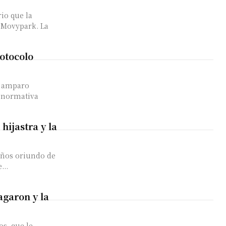
io que la
 Movypark. La
rotocolo
e amparo
a normativa
hijastra y la
años oriundo de
...
agaron y la
s, que le