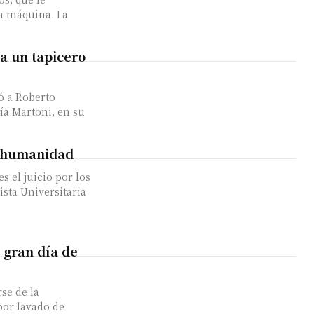
la máquina. La
a un tapicero
 a Roberto
ía Martoni, en su
sa humanidad
s el juicio por los
sta Universitaria
n gran día de
se de la
por lavado de