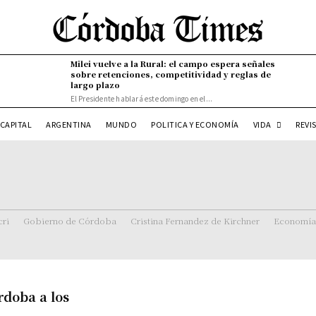
Milei vuelve a la Rural: el campo espera señales
sobre retenciones, competitividad y reglas de
largo plazo
El Presidente hablará este domingo en el...
VIDA
CAPITAL
ARGENTINA
MUNDO
POLITICA Y ECONOMÍA
REVI
ri
Gobierno de Córdoba
Cristina Fernandez de Kirchner
Economía
rdoba a los