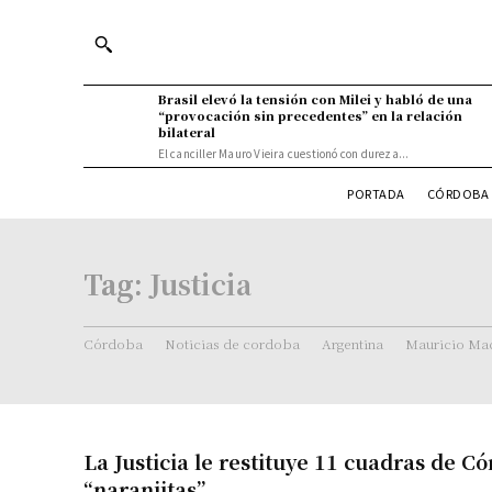
Brasil elevó la tensión con Milei y habló de una
“provocación sin precedentes” en la relación
bilateral
El canciller Mauro Vieira cuestionó con dureza...
PORTADA
CÓRDOBA 
Tag:
Justicia
Córdoba
Noticias de cordoba
Argentina
Mauricio Mac
La Justicia le restituye 11 cuadras de Có
“naranjitas”