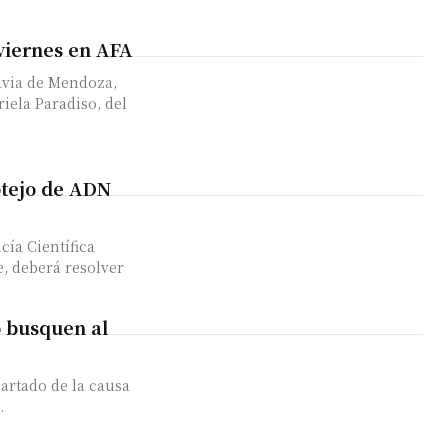
 viernes en AFA
avia de Mendoza,
riela Paradiso, del
otejo de ADN
cía Científica
e, deberá resolver
o busquen al
partado de la causa
.