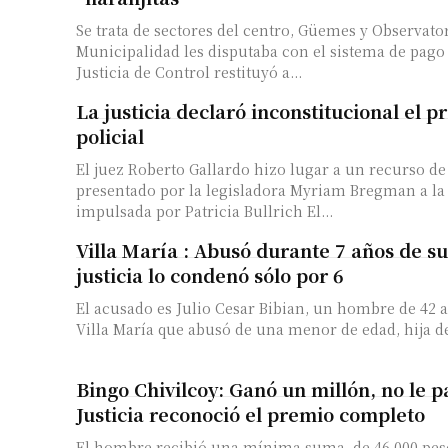
Se trata de sectores del centro, Güemes y Observator
Municipalidad les disputaba con el sistema de pago
Justicia de Control restituyó a...
La justicia declaró inconstitucional el p
policial
El juez Roberto Gallardo hizo lugar a un recurso d
presentado por la legisladora Myriam Bregman a l
impulsada por Patricia Bullrich El...
Villa María : Abusó durante 7 años de su 
justicia lo condenó sólo por 6
El acusado es Julio Cesar Bibian, un hombre de 42 
Villa María que abusó de una menor de edad, hija de
Bingo Chivilcoy: Ganó un millón, no le p
Justicia reconoció el premio completo
El hombre recibió una mínima suma, de 46.000 peso