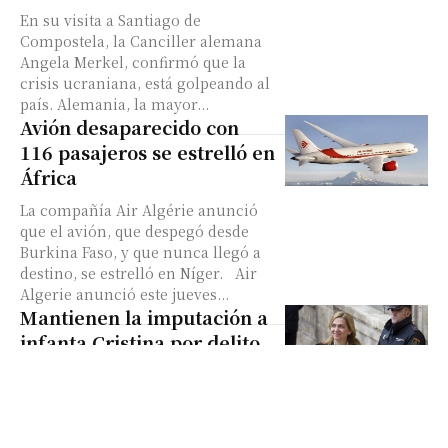
En su visita a Santiago de
Compostela, la Canciller alemana
Angela Merkel, confirmó que la
crisis ucraniana, está golpeando al
país. Alemania, la mayor...
Avión desaparecido con
116 pasajeros se estrelló en
África
La compañía Air Algérie anunció
que el avión, que despegó desde
Burkina Faso, y que nunca llegó a
destino, se estrelló en Níger. Air
Algerie anunció este jueves...
Mantienen la imputación a
infanta Cristina por delito
fiscal y blanqueo
La decisión abre la vía para que sea
juzgada solo seis días después de la
proclamación de su hermano