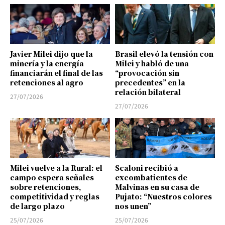
Javier Milei dijo que la
Brasil elevó la tensión con
minería y la energía
Milei y habló de una
financiarán el final de las
“provocación sin
retenciones al agro
precedentes” en la
relación bilateral
27/07/2026
27/07/2026
Milei vuelve a la Rural: el
Scaloni recibió a
campo espera señales
excombatientes de
sobre retenciones,
Malvinas en su casa de
competitividad y reglas
Pujato: “Nuestros colores
de largo plazo
nos unen”
25/07/2026
25/07/2026