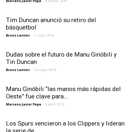
Mariano Javier Pepa
-
8 marzo, 2018
Tim Duncan anunció su retiro del
básquetbol
Bruno Lanteri
-
11 julio, 2016
Dudas sobre el futuro de Manu Ginóbili y
Tin Duncan
Bruno Lanteri
-
14 mayo, 2016
Manu Ginóbili “las manos más rápidas del
Oeste” fue clave para...
Mariano Javier Pepa
-
6 abril, 2016
Los Spurs vencieron a los Clippers y lideran
la serie de...