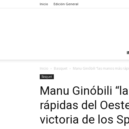
Inicio
Edición General
I
Inicio
Basquet
Manu Ginóbili “las manos más rápid
Basquet
Manu Ginóbili “
rápidas del Oeste
victoria de los S