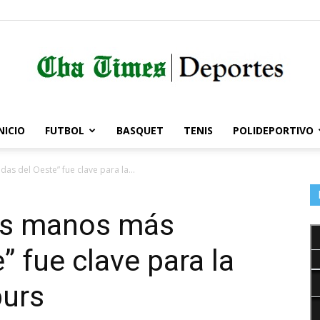
NICIO
FUTBOL
BASQUET
TENIS
POLIDEPORTIVO
Córdoba
as del Oeste” fue clave para la...
las manos más
Times
” fue clave para la
purs