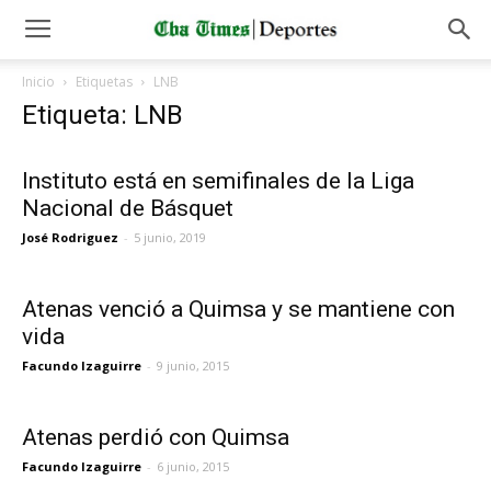
Inicio
Etiquetas
LNB
Etiqueta: LNB
Instituto está en semifinales de la Liga
Nacional de Básquet
José Rodriguez
-
5 junio, 2019
Atenas venció a Quimsa y se mantiene con
vida
Facundo Izaguirre
-
9 junio, 2015
Atenas perdió con Quimsa
Facundo Izaguirre
-
6 junio, 2015