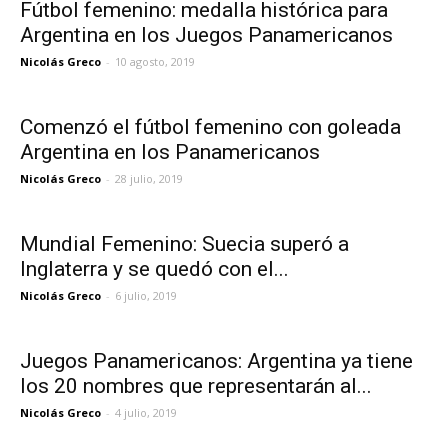
Fútbol femenino: medalla histórica para
Argentina en los Juegos Panamericanos
Nicolás Greco
-
10 agosto, 2019
Comenzó el fútbol femenino con goleada
Argentina en los Panamericanos
Nicolás Greco
-
28 julio, 2019
Mundial Femenino: Suecia superó a
Inglaterra y se quedó con el...
Nicolás Greco
-
6 julio, 2019
Juegos Panamericanos: Argentina ya tiene
los 20 nombres que representarán al...
Nicolás Greco
-
4 julio, 2019