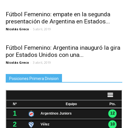
Fútbol Femenino: empate en la segunda
presentación de Argentina en Estados...
Nicolás Greco
-
5 abril, 2019
Fútbol Femenino: Argentina inauguró la gira
por Estados Unidos con una...
Nicolás Greco
-
3 abril, 2019
Posiciones Primera Division