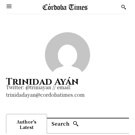
Trinidad Ayán
Twitter: @triniayan // email:
trinidadayan@cordobatimes.com
Author's
Search
Latest