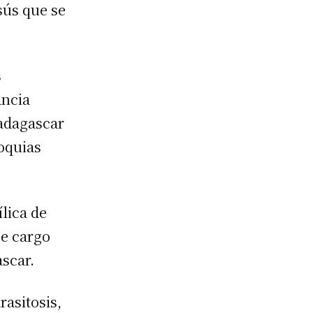
sús que se
s
ancia
Madagascar
oquias
lica de
se cargo
scar.
asitosis,