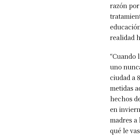
razón por 
tratamien
educación
realidad 
“Cuando l
uno nunca 
ciudad a 8
metidas ad
hechos de
en inviern
madres a l
qué le vas