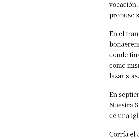
vocación.
propuso s
En el tran
bonaerens
donde fin
como misi
lazaristas
En septie
Nuestra S
de una ig
Corría el