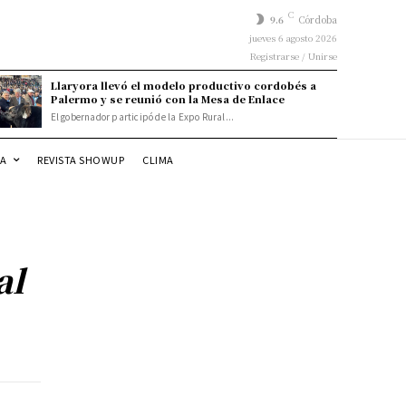
C
9.6
Córdoba
jueves 6 agosto 2026
Registrarse / Unirse
Llaryora llevó el modelo productivo cordobés a
Palermo y se reunió con la Mesa de Enlace
El gobernador participó de la Expo Rural...
DA
REVISTA SHOWUP
CLIMA
al