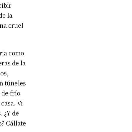
cibir
de la
na cruel
eria como
eras de la
cos,
en túneles
de frío
 casa. Vi
. ¿Y de
s? Cállate