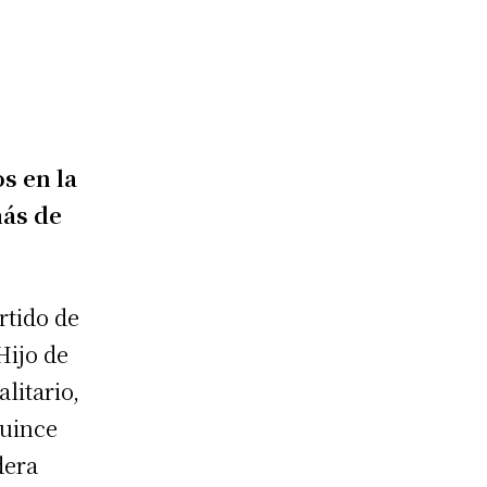
s en la
más de
rtido de
Hijo de
litario,
quince
dera