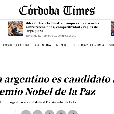
Milei vuelve a la Rural: el campo espera señales
sobre retenciones, competitividad y reglas de
largo plazo
El Presidente hablará este domingo en el...
CÓRDOBA CAPITAL
ARGENTINA
MUNDO
POLITICA Y ECONOMÍA
VI
 argentino es candidato 
emio Nobel de la Paz
d
Un argentino es candidato al Premio Nobel de la Paz