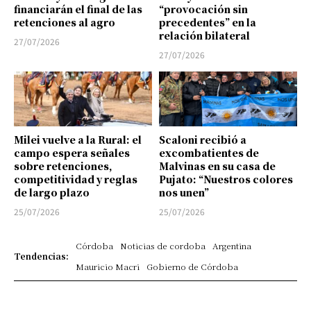
financiarán el final de las
“provocación sin
retenciones al agro
precedentes” en la
relación bilateral
27/07/2026
27/07/2026
Milei vuelve a la Rural: el
Scaloni recibió a
campo espera señales
excombatientes de
sobre retenciones,
Malvinas en su casa de
competitividad y reglas
Pujato: “Nuestros colores
de largo plazo
nos unen”
25/07/2026
25/07/2026
Córdoba
Noticias de cordoba
Argentina
Tendencias:
Mauricio Macri
Gobierno de Córdoba