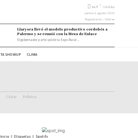
C
16.9
Córdoba
jueves 6 agosto 2026
Registrarse / Unirse
Llaryora llevó el modelo productivo cordobés a
Palermo y se reunió con la Mesa de Enlace
El gobernador participó de la Expo Rural...
STA SHOWUP
CLIMA
Crisis
Politica
Inicio
Etiquetas
Spotify