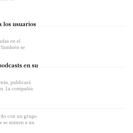
 los usuarios
adas en el
. También se
podcasts en su
emás, publicará
añía
rdo con un grupo
ue se sumen a un