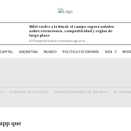
Milei vuelve a la Rural: el campo espera señales
sobre retenciones, competitividad y reglas de
largo plazo
El Presidente hablará este domingo en el...
VIDA
CAPITAL
ARGENTINA
MUNDO
POLITICA Y ECONOMÍA
REVI
ri
Gobierno de Córdoba
Cristina Fernandez de Kirchner
Economía
 app que