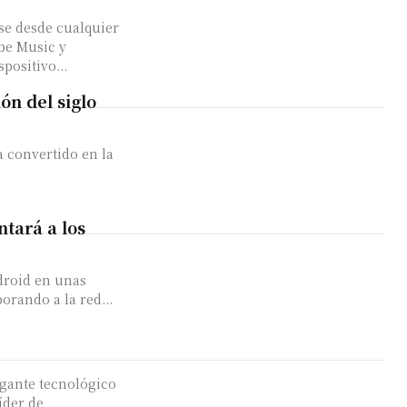
se desde cualquier
be Music y
ositivo...
ón del siglo
a convertido en la
tará a los
ndroid en unas
rporando a la red...
igante tecnológico
íder de