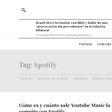
Brasil elevó la tensión con Milei y habló de una
“provocación sin precedentes” en la relación
bilateral
El canciller Mauro Vieira cuestionó con dureza...
PORTADA
CÓRDOBA 
Tag:
Spotify
Córdoba
Noticias de cordoba
Argentina
Mauricio Mac
Cómo es y cuánto sale Youtube Music la
compite con Spotify