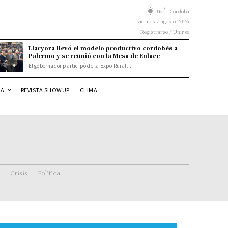
C
16
Córdoba
viernes 7 agosto 2026
Registrarse / Unirse
Llaryora llevó el modelo productivo cordobés a
Palermo y se reunió con la Mesa de Enlace
El gobernador participó de la Expo Rural...
DA
REVISTA SHOWUP
CLIMA
Crisis
Politica