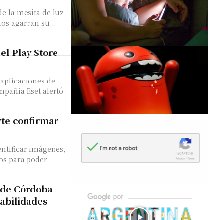
de la mesita de luz
os agarran su...
 el Play Store
 aplicaciones de
rte confirmar
entificar imágenes,
os para poder
 de Córdoba
abilidades