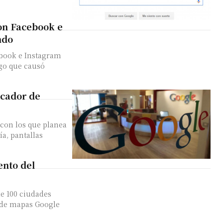
ron Facebook e
ndo
ebook e Instagram
lgo que causó
scador de
 con los que planea
ía, pantallas
ento del
e 100 ciudades
a de mapas Google