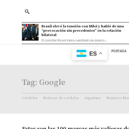
Brasil elevó la tensión con Milei y habló de una
“provocación sin precedentes” en la relación
bilateral
El canciller Mauro Vieira cuestionó con dureza...
PORTADA
ES
Tag:
Google
Córdoba
Noticias de cordoba
Argentina
Mauricio Mac
Estas son las 100 marcas más valiosas 