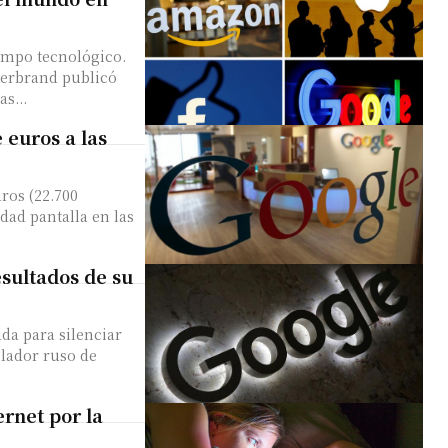
campo tecnológico.
terbrand publicó
s...
 euros a las
ros (22.700
dad pantalla en las
esultados de su
ada para silenciar
rnet por la