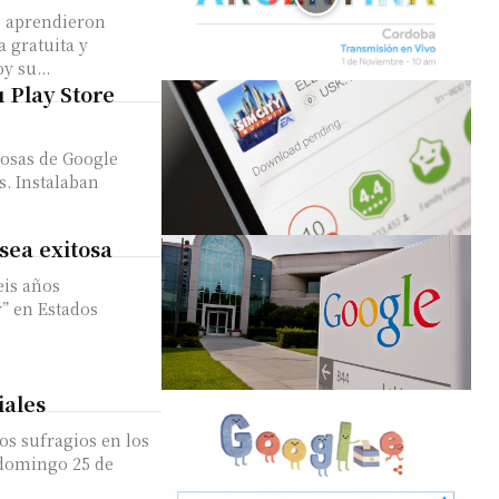
s aprendieron
 gratuita y
y su...
u Play Store
iosas de Google
s. Instalaban
sea exitosa
eis años
” en Estados
iales
os sufragios en los