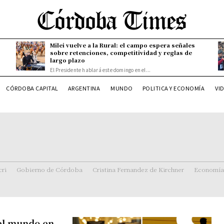
Milei vuelve a la Rural: el campo espera señales
sobre retenciones, competitividad y reglas de
largo plazo
El Presidente hablará este domingo en el...
CÓRDOBA CAPITAL
ARGENTINA
MUNDO
POLITICA Y ECONOMÍA
VI
ri
Gobierno de Córdoba
Cristina Fernandez de Kirchner
Economía
del mundo en