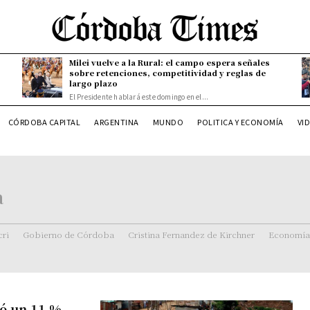
Milei vuelve a la Rural: el campo espera señales
sobre retenciones, competitividad y reglas de
largo plazo
El Presidente hablará este domingo en el...
CÓRDOBA CAPITAL
ARGENTINA
MUNDO
POLITICA Y ECONOMÍA
VI
a
ri
Gobierno de Córdoba
Cristina Fernandez de Kirchner
Economía
yó un 11 %