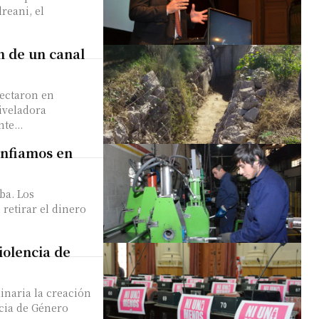
reani, el
n de un canal
tectaron en
iveladora
te...
onfiamos en
ba. Los
 retirar el dinero
olencia de
dinaria la creación
cia de Género