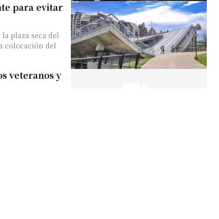
nte para evitar
la plaza seca del
a colocación del
os veteranos y
emoró en la
en la
y Consumo
 Comercio, Minería
cinco
erno de...
ises