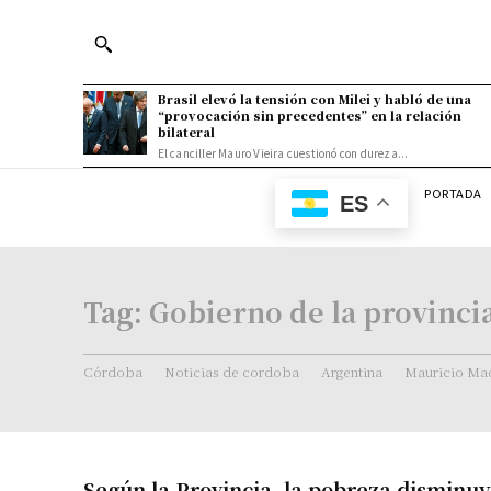
Brasil elevó la tensión con Milei y habló de una
“provocación sin precedentes” en la relación
bilateral
El canciller Mauro Vieira cuestionó con dureza...
PORTADA
ES
Tag:
Gobierno de la provinci
Córdoba
Noticias de cordoba
Argentina
Mauricio Mac
Según la Provincia, la pobreza disminu