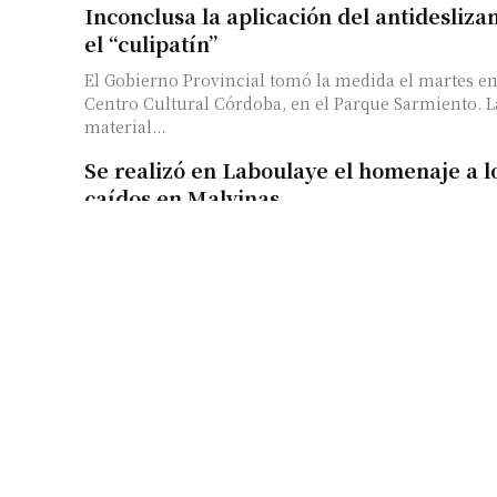
Inconclusa la aplicación del antidesliza
el “culipatín”
El Gobierno Provincial tomó la medida el martes en 
Centro Cultural Córdoba, en el Parque Sarmiento. L
material...
Se realizó en Laboulaye el homenaje a l
caídos en Malvinas
Con la presencia del Gabinete provincial, se conm
mañana de ayer el día del Veterano y de los Caídos 
mencionada...
Se realizó el Seminario de Producción 
Sostenible
Fue organizado por por el ministerio de Industria,
y Desarrollo Tecnológico. Participaron rectores de 
universidades, empresarios y funcionarios del gobi
Buscan implementar un sistema de rem