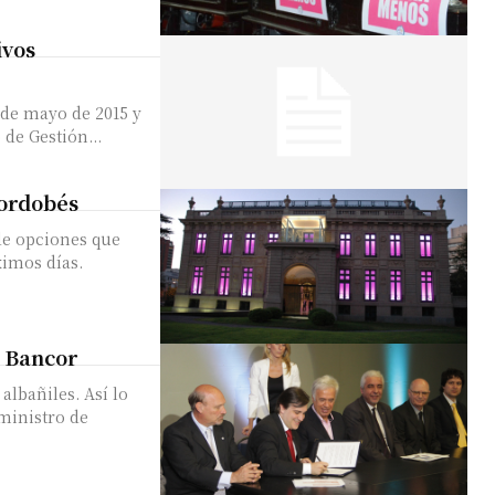
ivos
de mayo de 2015 y
 junio. El Ministerio de Gestión...
cordobés
de opciones que
ximos días.
o Bancor
albañiles. Así lo
ministro de