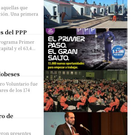
 aquellas que
rimera
es del PPP
 Programa Primer
pital y el 63,4...
dobeses
ro Voluntario fue
ares de los 174
ro de
ieron presentes