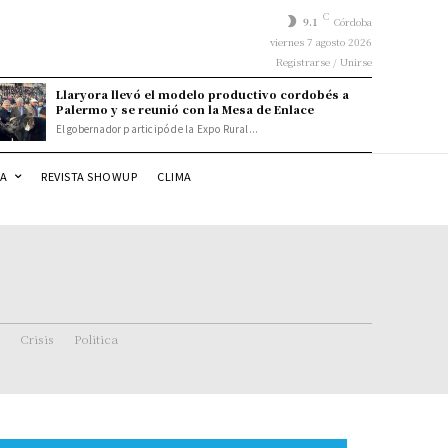
C
9.1
Córdoba
viernes 7 agosto 2026
Registrarse / Unirse
Llaryora llevó el modelo productivo cordobés a
Palermo y se reunió con la Mesa de Enlace
El gobernador participó de la Expo Rural...
DA
REVISTA SHOWUP
CLIMA
Crisis
Politica