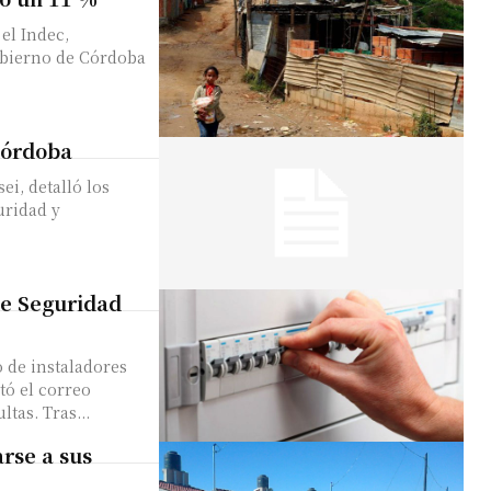
el Indec,
obierno de Córdoba
Córdoba
ei, detalló los
uridad y
de Seguridad
o de instaladores
tó el correo
infoleydeseguridadelectrica@gmail.com para consultas. Tras...
rse a sus