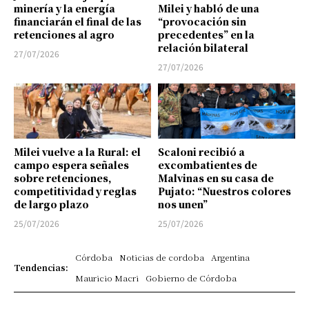
minería y la energía
Milei y habló de una
financiarán el final de las
“provocación sin
retenciones al agro
precedentes” en la
relación bilateral
27/07/2026
27/07/2026
Milei vuelve a la Rural: el
Scaloni recibió a
campo espera señales
excombatientes de
sobre retenciones,
Malvinas en su casa de
competitividad y reglas
Pujato: “Nuestros colores
de largo plazo
nos unen”
25/07/2026
25/07/2026
Córdoba
Noticias de cordoba
Argentina
Tendencias:
Mauricio Macri
Gobierno de Córdoba