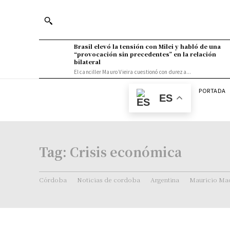
Brasil elevó la tensión con Milei y habló de una
“provocación sin precedentes” en la relación
bilateral
El canciller Mauro Vieira cuestionó con dureza...
PORTADA
ES
Tag:
Crisis económica
Córdoba
Noticias de cordoba
Argentina
Mauricio Mac