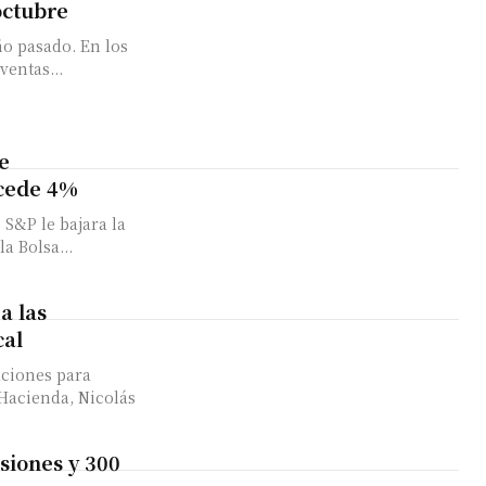
octubre
o pasado. En los
 registra una caída del 4,9%. Las ventas...
e
 cede 4%
 S&P le bajara la
a Bolsa...
a las
cal
aciones para
e Hacienda, Nicolás
siones y 300