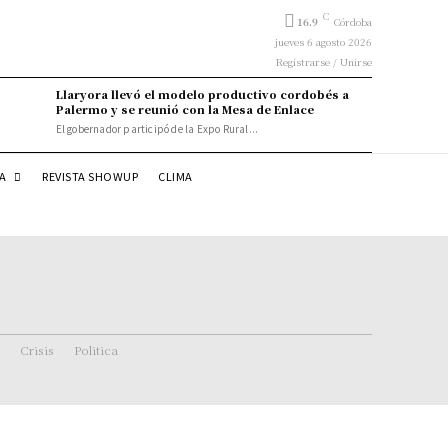
C
16.9
Córdoba
jueves 6 agosto 2026
Registrarse / Unirse
Llaryora llevó el modelo productivo cordobés a
Palermo y se reunió con la Mesa de Enlace
El gobernador participó de la Expo Rural...
DA
REVISTA SHOWUP
CLIMA
Crisis
Politica