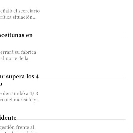
señaló el secretario
rítica situación...
aceitunas en
rrará su fábrica
al norte de la
ar supera los 4
o
se derrumbó a 4,03
co del mercado y...
idente
estión frente al