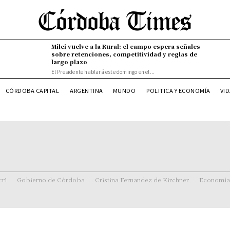
Milei vuelve a la Rural: el campo espera señales
sobre retenciones, competitividad y reglas de
largo plazo
El Presidente hablará este domingo en el...
VI
CÓRDOBA CAPITAL
ARGENTINA
MUNDO
POLITICA Y ECONOMÍA
ri
Gobierno de Córdoba
Cristina Fernandez de Kirchner
Economía