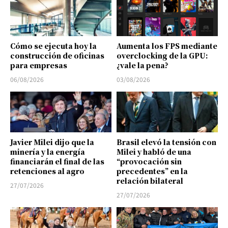
Cómo se ejecuta hoy la
Aumenta los FPS mediante
construcción de oficinas
overclocking de la GPU:
para empresas
¿vale la pena?
06/08/2026
03/08/2026
Javier Milei dijo que la
Brasil elevó la tensión con
minería y la energía
Milei y habló de una
financiarán el final de las
“provocación sin
retenciones al agro
precedentes” en la
relación bilateral
27/07/2026
27/07/2026