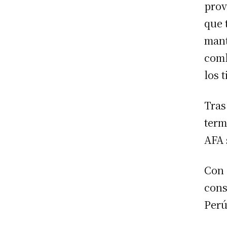
prov
que 
mant
comb
los 
Tras
term
AFA 
Con 
cons
Perú