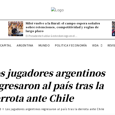
Milei vuelve a la Rural: el campo espera señales
sobre retenciones, competitividad y reglas de
largo plazo
El Presidente hablará este domingo en el...
VIDA
CAPITAL
ARGENTINA
MUNDO
POLITICA Y ECONOMÍA
REVI
s jugadores argentinos
gresaron al país tras la
rrota ante Chile
d
Los jugadores argentinos regresaron al país tras la derrota ante Chile