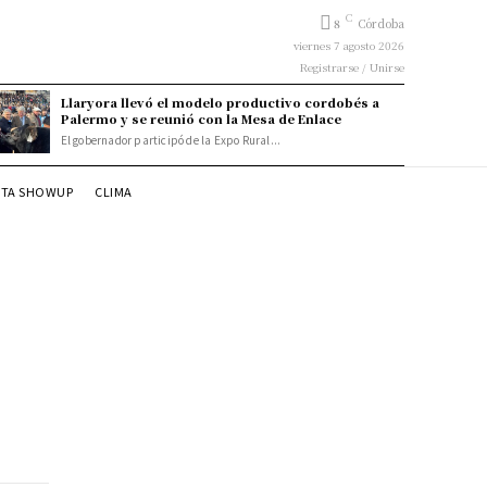
C
8
Córdoba
viernes 7 agosto 2026
Registrarse / Unirse
Llaryora llevó el modelo productivo cordobés a
Palermo y se reunió con la Mesa de Enlace
El gobernador participó de la Expo Rural...
STA SHOWUP
CLIMA