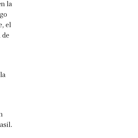
en la
ego
, el
n de
la
n
asil.