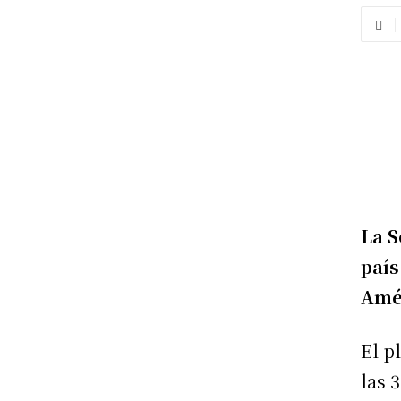
La S
país
Amér
El p
las 