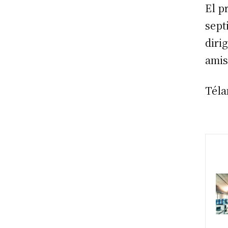
El p
sept
diri
amis
Tél