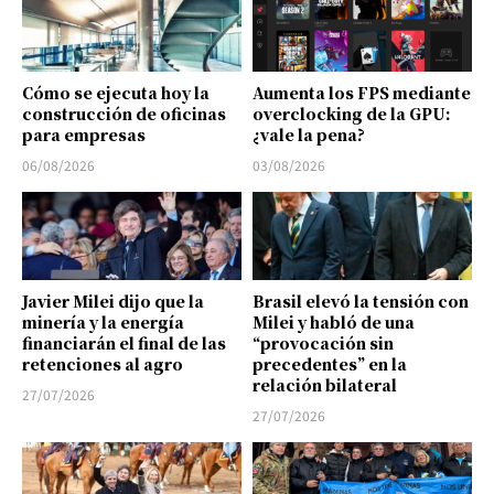
Cómo se ejecuta hoy la
Aumenta los FPS mediante
construcción de oficinas
overclocking de la GPU:
para empresas
¿vale la pena?
06/08/2026
03/08/2026
Javier Milei dijo que la
Brasil elevó la tensión con
minería y la energía
Milei y habló de una
financiarán el final de las
“provocación sin
retenciones al agro
precedentes” en la
relación bilateral
27/07/2026
27/07/2026