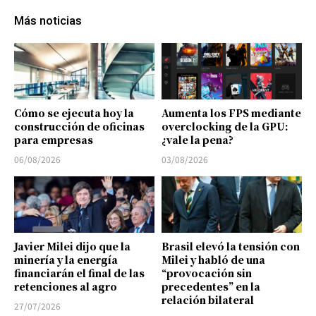
Más noticias
Cómo se ejecuta hoy la
Aumenta los FPS mediante
construcción de oficinas
overclocking de la GPU:
para empresas
¿vale la pena?
06/08/2026
03/08/2026
Javier Milei dijo que la
Brasil elevó la tensión con
minería y la energía
Milei y habló de una
financiarán el final de las
“provocación sin
retenciones al agro
precedentes” en la
relación bilateral
27/07/2026