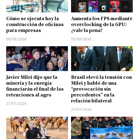
Cómo se ejecuta hoy la
Aumenta los FPS mediante
construcción de oficinas
overclocking de la GPU:
para empresas
¿vale la pena?
06/08/2026
03/08/2026
Javier Milei dijo que la
Brasil elevó la tensión con
minería y la energía
Milei y habló de una
financiarán el final de las
“provocación sin
retenciones al agro
precedentes” en la
relación bilateral
27/07/2026
27/07/2026