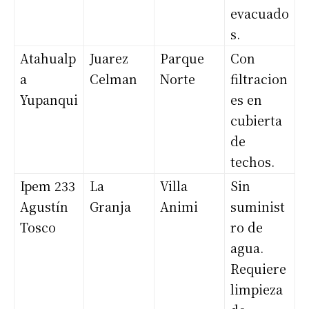
evacuado
s.
Atahualp
Juarez
Parque
Con
a
Celman
Norte
filtracion
Yupanqui
es en
cubierta
de
techos.
Ipem 233
La
Villa
Sin
Agustín
Granja
Animi
suminist
Tosco
ro de
agua.
Requiere
limpieza