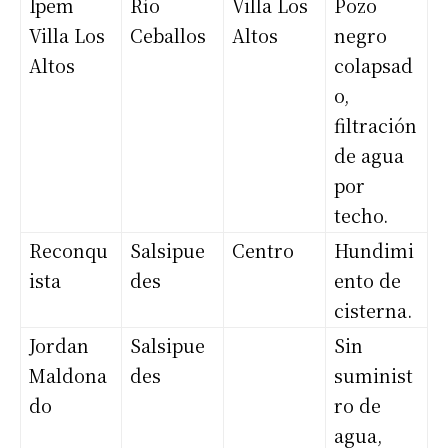
Ipem
Río
Villa Los
Pozo
Villa Los
Ceballos
Altos
negro
Altos
colapsad
o,
filtración
de agua
por
techo.
Reconqu
Salsipue
Centro
Hundimi
ista
des
ento de
cisterna.
Jordan
Salsipue
Sin
Maldona
des
suminist
do
ro de
agua,