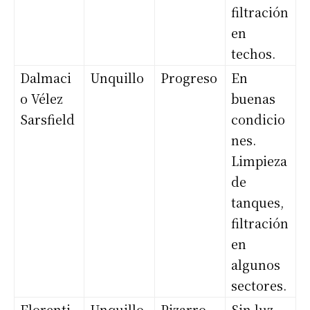
filtración
en
techos.
Dalmaci
Unquillo
Progreso
En
o Vélez
buenas
Sarsfield
condicio
nes.
Limpieza
de
tanques,
filtración
en
algunos
sectores.
Florenti
Unquillo
Pizarro
Sin luz,