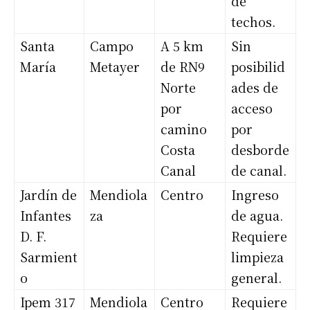
de
techos.
Santa
Campo
A 5 km
Sin
María
Metayer
de RN9
posibilid
Norte
ades de
por
acceso
camino
por
Costa
desborde
Canal
de canal.
Jardín de
Mendiola
Centro
Ingreso
Infantes
za
de agua.
D. F.
Requiere
Sarmient
limpieza
o
general.
Ipem 317
Mendiola
Centro
Requiere