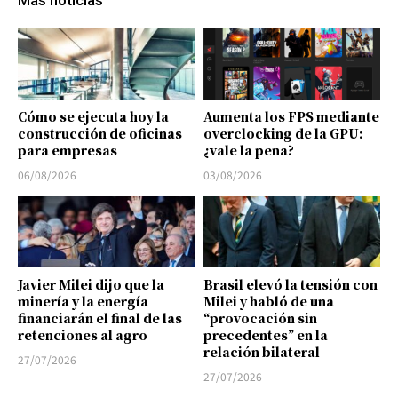
Más noticias
Cómo se ejecuta hoy la
Aumenta los FPS mediante
construcción de oficinas
overclocking de la GPU:
para empresas
¿vale la pena?
06/08/2026
03/08/2026
Javier Milei dijo que la
Brasil elevó la tensión con
minería y la energía
Milei y habló de una
financiarán el final de las
“provocación sin
retenciones al agro
precedentes” en la
relación bilateral
27/07/2026
27/07/2026