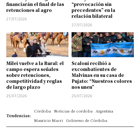
financiarán el final de las
“provocación sin
retenciones al agro
precedentes” en la
relación bilateral
27/07/2026
27/07/2026
Milei vuelve a la Rural: el
Scaloni recibió a
campo espera señales
excombatientes de
sobre retenciones,
Malvinas en su casa de
competitividad y reglas
Pujato: “Nuestros colores
de largo plazo
nos unen”
25/07/2026
25/07/2026
Córdoba
Noticias de cordoba
Argentina
Tendencias:
Mauricio Macri
Gobierno de Córdoba