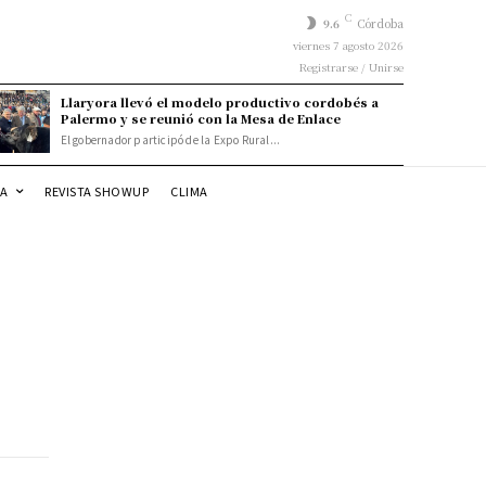
C
9.6
Córdoba
viernes 7 agosto 2026
Registrarse / Unirse
Llaryora llevó el modelo productivo cordobés a
Palermo y se reunió con la Mesa de Enlace
El gobernador participó de la Expo Rural...
DA
REVISTA SHOWUP
CLIMA