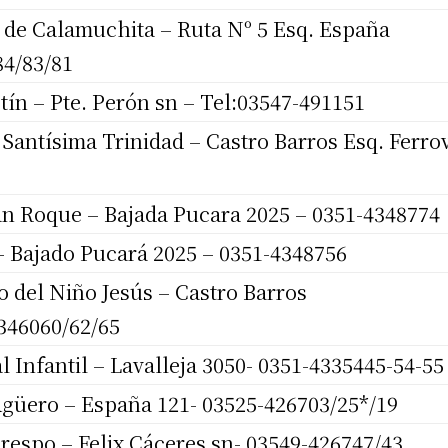
 de Calamuchita – Ruta Nº 5 Esq. España
84/83/81
ín – Pte. Perón sn – Tel:03547-491151
Santísima Trinidad – Castro Barros Esq. Ferrov
n Roque – Bajada Pucara 2025 – 0351-4348774
 Bajado Pucará 2025 – 0351-4348756
o del Niño Jesús – Castro Barros
346060/62/65
 Infantil – Lavalleja 3050- 0351-4335445-54-55
Agüero – España 121- 03525-426703/25*/19
respo – Felix Cáceres sn- 03549-426747/43