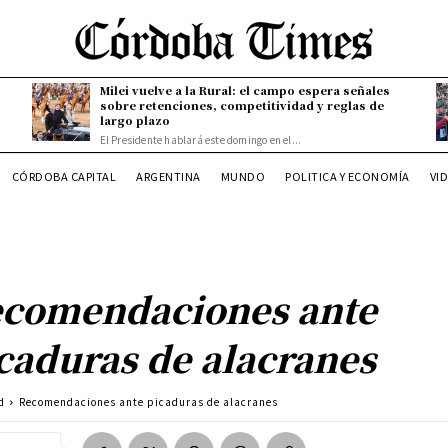
Milei vuelve a la Rural: el campo espera señales
sobre retenciones, competitividad y reglas de
largo plazo
El Presidente hablará este domingo en el...
CÓRDOBA CAPITAL
ARGENTINA
MUNDO
POLITICA Y ECONOMÍA
VI
comendaciones ante
caduras de alacranes
d
Recomendaciones ante picaduras de alacranes