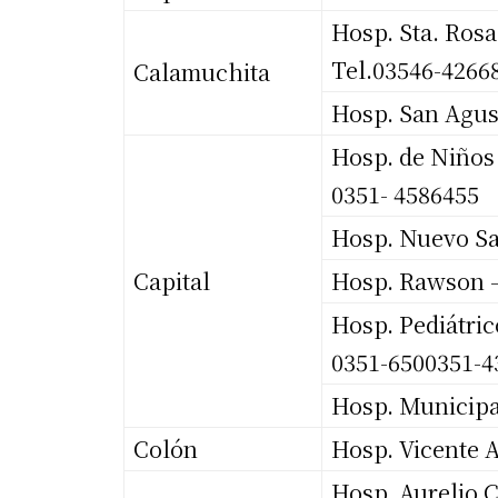
Hosp. Sta. Rosa
Tel.03546-4266
Calamuchita
Hosp. San Agust
Hosp. de Niños 
0351- 4586455
Hosp. Nuevo Sa
Capital
Hosp. Rawson –
Hosp. Pediátric
0351-6500351-4
Hosp. Municipal
Colón
Hosp. Vicente 
Hosp. Aurelio C