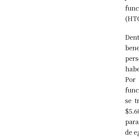
fun
(HTC
Den
bene
per
habe
Por 
func
se t
$5.6
para
de e