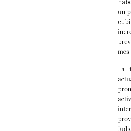
habe
un p
cubi
inc
pre
mes 
La 
actu
pro
acti
inte
prov
Jud