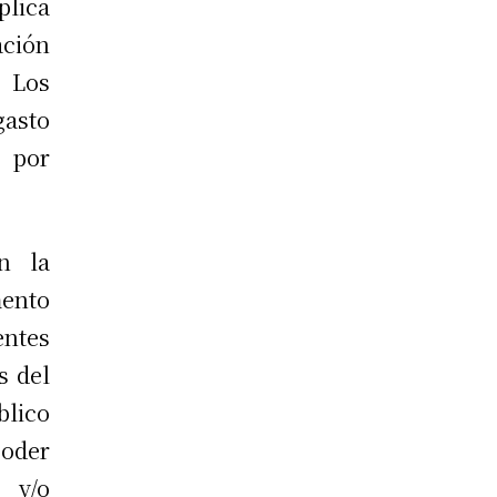
plica
ación
. Los
asto
 por
n la
mento
ntes
s del
blico
Poder
 y/o