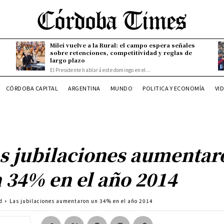
Milei vuelve a la Rural: el campo espera señales
sobre retenciones, competitividad y reglas de
largo plazo
El Presidente hablará este domingo en el...
CÓRDOBA CAPITAL
ARGENTINA
MUNDO
POLITICA Y ECONOMÍA
VI
s jubilaciones aumentar
 34% en el año 2014
d
Las jubilaciones aumentaron un 34% en el año 2014