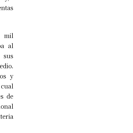
ntas
 mil
pa al
 sus
edio.
dos y
 cual
es de
ional
teria