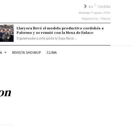
C
4.6
Córdoba
domingo 9 agosto 2026
Registrarse / Unirse
Llaryora llevó el modelo productivo cordobés a
Palermo y se reunió con la Mesa de Enlace
El gobernador participó de la Expo Rural...
DA
REVISTA SHOWUP
CLIMA
on