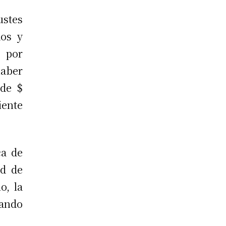
stes
dos y
 por
haber
 de $
iente
ca de
ad de
o, la
zando