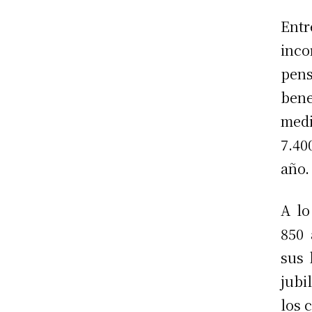
Ent
inco
pen
bene
medi
7.40
año.
A lo
850 
sus 
jubi
los 