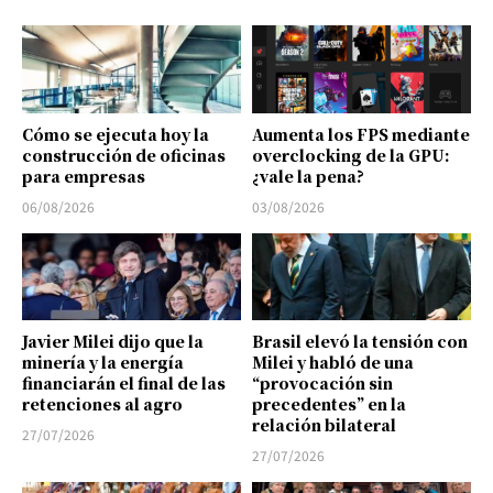
Cómo se ejecuta hoy la
Aumenta los FPS mediante
construcción de oficinas
overclocking de la GPU:
para empresas
¿vale la pena?
06/08/2026
03/08/2026
Javier Milei dijo que la
Brasil elevó la tensión con
minería y la energía
Milei y habló de una
financiarán el final de las
“provocación sin
retenciones al agro
precedentes” en la
relación bilateral
27/07/2026
27/07/2026