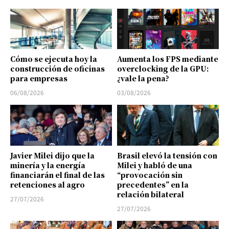
Cómo se ejecuta hoy la
Aumenta los FPS mediante
construcción de oficinas
overclocking de la GPU:
para empresas
¿vale la pena?
06/08/2026
03/08/2026
Javier Milei dijo que la
Brasil elevó la tensión con
minería y la energía
Milei y habló de una
financiarán el final de las
“provocación sin
retenciones al agro
precedentes” en la
relación bilateral
27/07/2026
27/07/2026