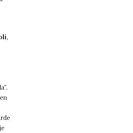
oli
,
a”.
 en
arde
je