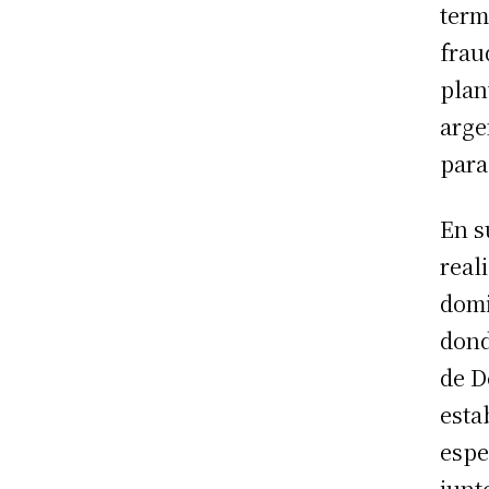
term
frau
plan
arge
para
En s
real
domi
dond
de D
esta
espe
junt