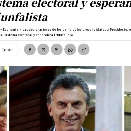
stema electoral y espera
iunfalista
a y Economía
Las declaraciones de los principales precandidatos a Presidente, 
 al sistema electoral y esperanza triunfalista
Cuota