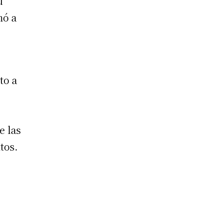
u
mó a
to a
e las
tos.