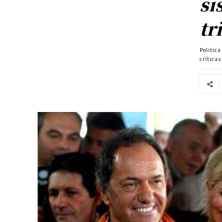
si
tr
Politic
críticas