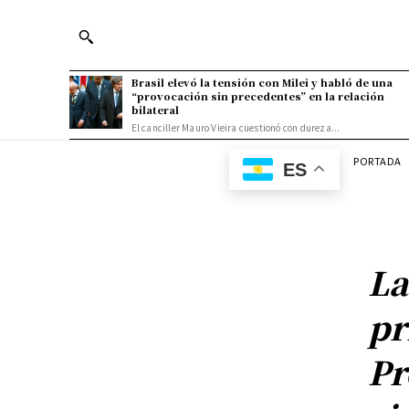
Brasil elevó la tensión con Milei y habló de una
“provocación sin precedentes” en la relación
bilateral
El canciller Mauro Vieira cuestionó con dureza...
PORTADA
ES
La
pr
Pr