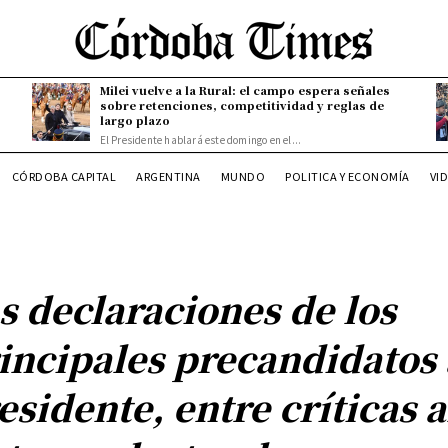
Milei vuelve a la Rural: el campo espera señales
sobre retenciones, competitividad y reglas de
largo plazo
El Presidente hablará este domingo en el...
CÓRDOBA CAPITAL
ARGENTINA
MUNDO
POLITICA Y ECONOMÍA
VI
s declaraciones de los
incipales precandidatos 
esidente, entre críticas a