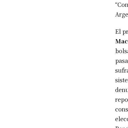
“Con
Arge
El p
Mac
bols
pasa
sufr
sist
denu
repo
cons
elec