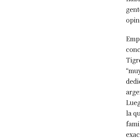
gent
opin
Empe
conc
Tigr
“muy
dedi
arge
Lueg
la q
fami
exac