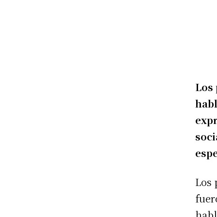
Los 
habl
exp
soci
espe
Los 
fuer
habl