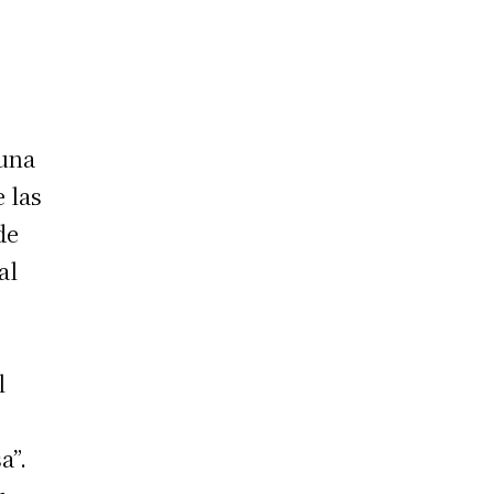
 una
e las
de
al
l
a”.