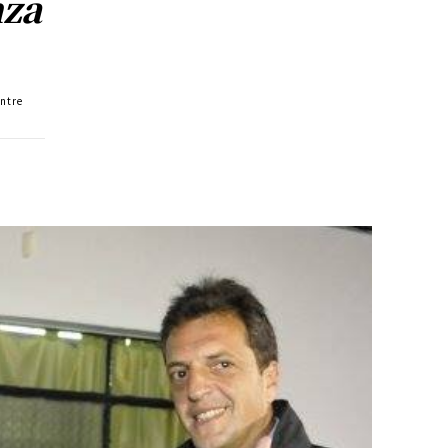
nza
entre