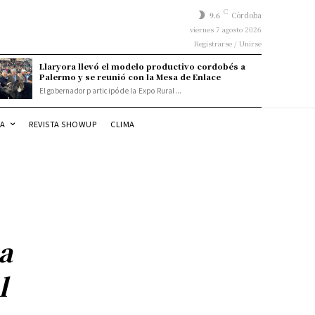
C
9.6
Córdoba
viernes 7 agosto 2026
Registrarse / Unirse
Llaryora llevó el modelo productivo cordobés a
Palermo y se reunió con la Mesa de Enlace
El gobernador participó de la Expo Rural...
DA
REVISTA SHOWUP
CLIMA
a
l