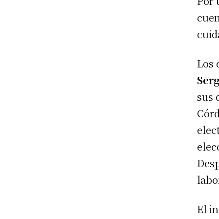
Por 
cuen
cuid
Los 
Ser
sus 
Córd
elec
elec
Desp
labo
El i