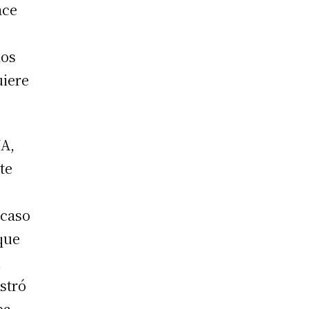
ace
los
uiere
NA,
te
 caso
que
,
stró
ba