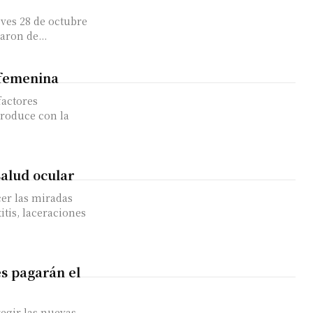
eves 28 de octubre
aron de...
 femenina
factores
produce con la
salud ocular
er las miradas
itis, laceraciones
es pagarán el
egir las nuevas