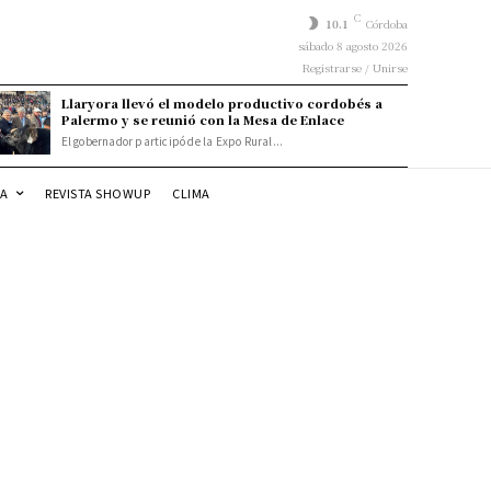
C
10.1
Córdoba
sábado 8 agosto 2026
Registrarse / Unirse
Llaryora llevó el modelo productivo cordobés a
Palermo y se reunió con la Mesa de Enlace
El gobernador participó de la Expo Rural...
DA
REVISTA SHOWUP
CLIMA