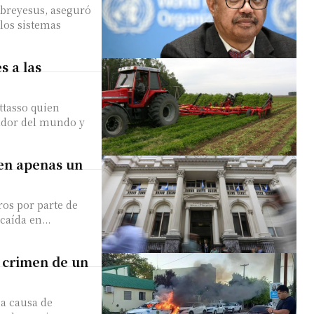
ebreyesus, aseguró
los sistemas
s a las
ttasso quien
tador del mundo y
 en apenas un
ros por parte de
caída en...
 crimen de un
 a causa de