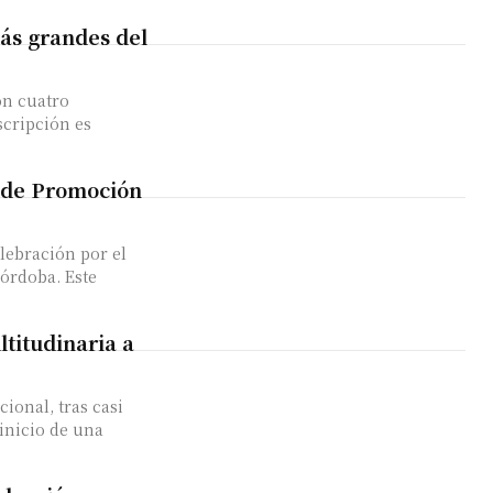
ás grandes del
on cuatro
scripción es
y de Promoción
lebración por el
Córdoba. Este
ltitudinaria a
ional, tras casi
 inicio de una