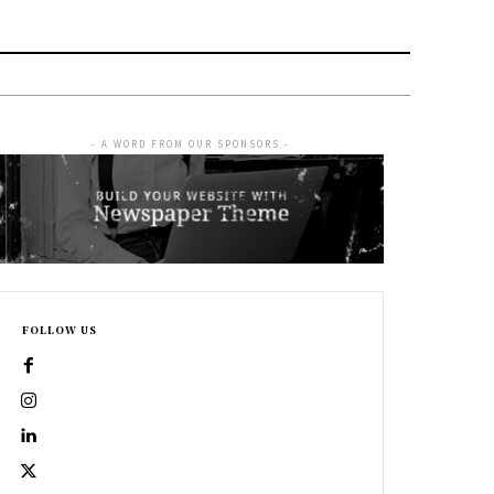
- A WORD FROM OUR SPONSORS -
FOLLOW US