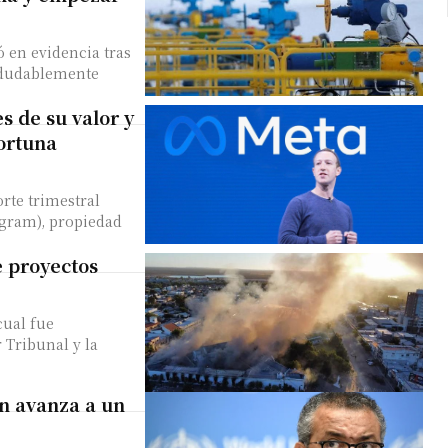
 en evidencia tras
indudablemente
s de su valor y
ortuna
orte trimestral
gram), propiedad
e proyectos
cual fue
 Tribunal y la
n avanza a un