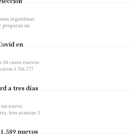
elección
resas argentinas
y preparan su
Covid en
on 50 casos nuevos
caron 1.766.777
rd a tres días
a un nuevo
io, tras avanzar 2
 1.589 nuevos