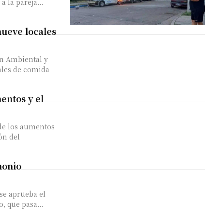
 la pareja...
ueve locales
ón Ambiental y
ales de comida
entos y el
 de los aumentos
ión del
monio
 se aprueba el
, que pasa...