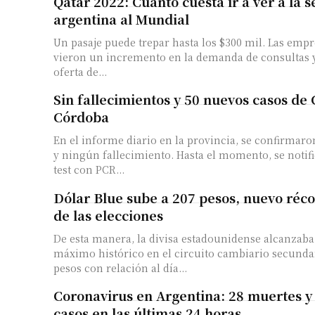
Qatar 2022: Cuánto cuesta ir a ver a la s
argentina al Mundial
Un pasaje puede trepar hasta los $300 mil. Las emp
vieron un incremento en la demanda de consultas 
oferta de...
Sin fallecimientos y 50 nuevos casos de 
Córdoba
En el informe diario en la provincia, se confirmar
y ningún fallecimiento. Hasta el momento, se notifi
test con PCR...
Dólar Blue sube a 207 pesos, nuevo réco
de las elecciones
De esta manera, la divisa estadounidense alcanzab
máximo histórico en el circuito cambiario secundar
pesos con relación al día...
Coronavirus en Argentina: 28 muertes y
casos en las últimas 24 horas