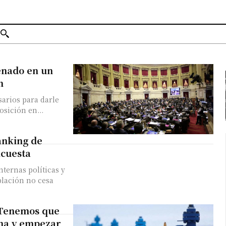
Senado en un
n
sarios para darle
osición en...
anking de
ncuesta
ternas políticas y
blación no cesa
 “Tenemos que
cha y empezar