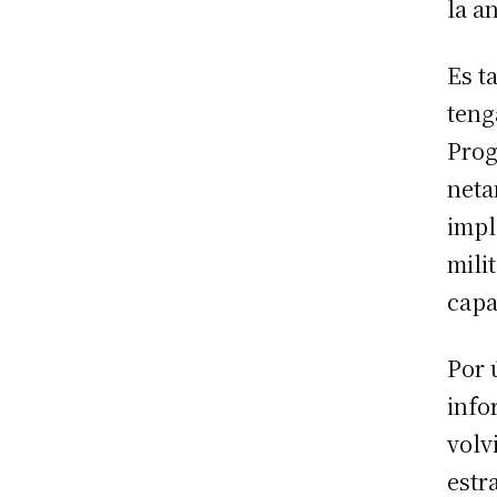
la a
Es t
teng
Prog
neta
impl
mili
capa
Por 
info
volv
estr