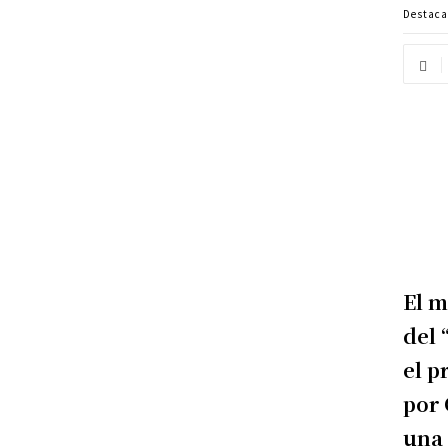
Destac
El m
del 
el p
por 
una 