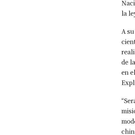
Naci
la le
A su
cien
real
de l
en e
Expl
“Ser
misi
mode
chin