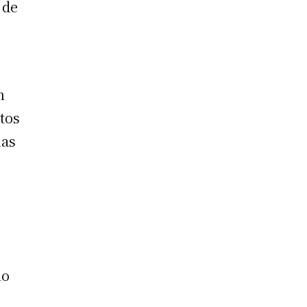
 de
n
atos
nas
io