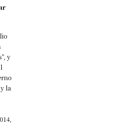
ar
lio
n
”, y
l
erno
y la
2014,