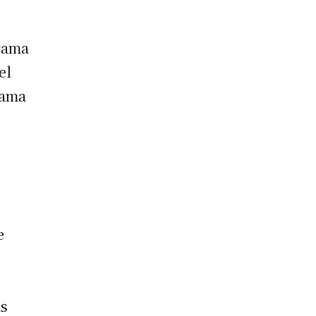
grama
el
rama
e
as