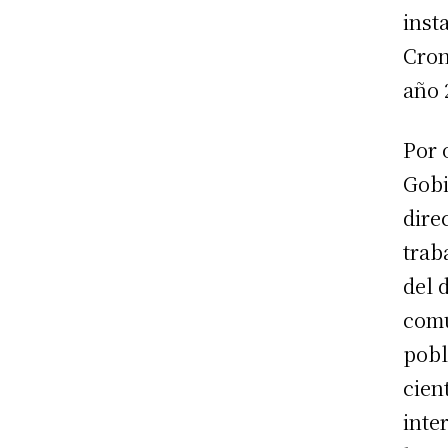
inst
Cron
año 
Por 
Gobi
dire
trab
del 
comu
pobl
cien
inte