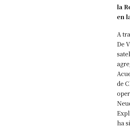
la R
en l
A tr
De V
sate
agre
Acue
de C
oper
Neuq
Expl
ha s