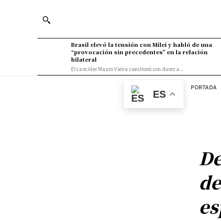
Brasil elevó la tensión con Milei y habló de una
“provocación sin precedentes” en la relación
bilateral
El canciller Mauro Vieira cuestionó con dureza...
PORTADA
ES
De
de
es