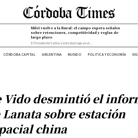
Milei vuelve a la Rural: el campo espera señales
sobre retenciones, competitividad y reglas de
largo plazo
El Presidente hablará este domingo en el...
VI
CÓRDOBA CAPITAL
ARGENTINA
MUNDO
POLITICA Y ECONOMÍA
 Vido desmintió el info
 Lanata sobre estación
pacial china