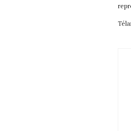
repr
Tél