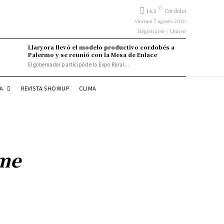
C
14.1
Córdoba
viernes 7 agosto 2026
Registrarse / Unirse
Llaryora llevó el modelo productivo cordobés a
Palermo y se reunió con la Mesa de Enlace
El gobernador participó de la Expo Rural...
DA
REVISTA SHOWUP
CLIMA
rme