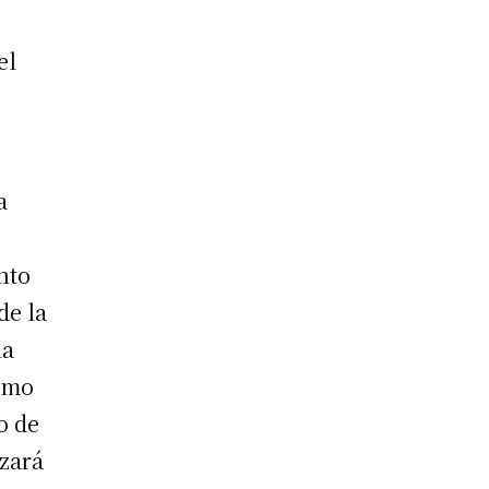
el
a
nto
de la
la
ismo
o de
azará