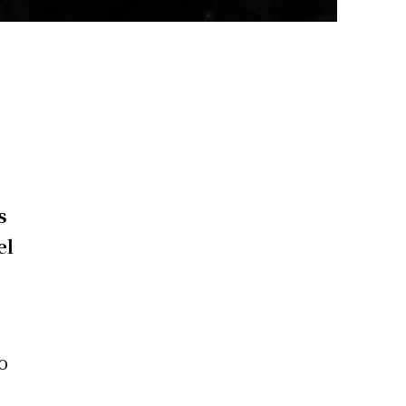
s
el
o