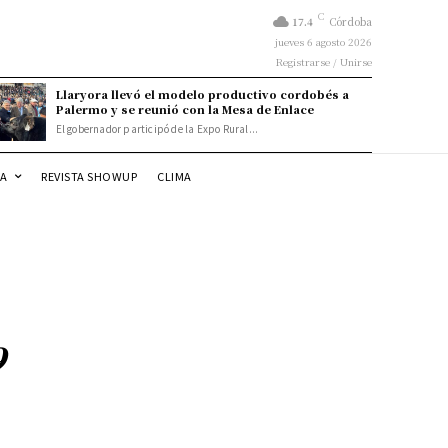
C
17.4
Córdoba
jueves 6 agosto 2026
Registrarse / Unirse
Llaryora llevó el modelo productivo cordobés a
Palermo y se reunió con la Mesa de Enlace
El gobernador participó de la Expo Rural...
DA
REVISTA SHOWUP
CLIMA
9