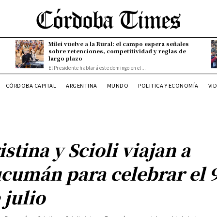
Milei vuelve a la Rural: el campo espera señales
sobre retenciones, competitividad y reglas de
largo plazo
El Presidente hablará este domingo en el...
CÓRDOBA CAPITAL
ARGENTINA
MUNDO
POLITICA Y ECONOMÍA
VI
istina y Scioli viajan a
cumán para celebrar el 
 julio