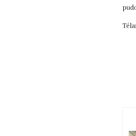
pudo
Tél