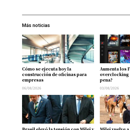
Más noticias
Cómo se ejecuta hoy la
Aumenta los 
construcción de oficinas para
overclocking 
empresas
pena?
06/08/2026
03/08/2026
Brasil elevó la tensión con Milei y
Milei vuelve a