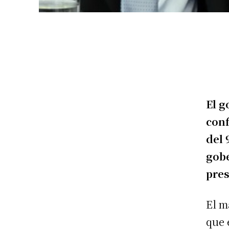
El g
conf
del 
gob
pres
El m
que 