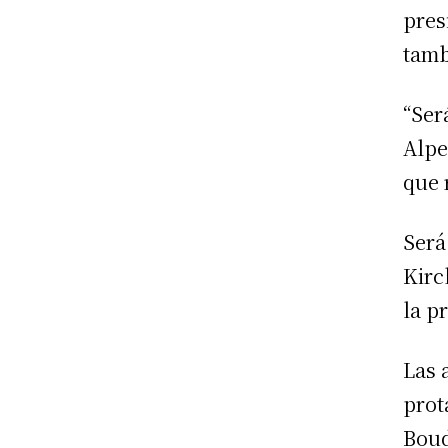
pres
tamb
“Ser
Alpe
que 
Será
Kirc
la p
Las 
prot
Boud