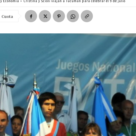
a y Economía
Cristina y Scioli viajan a Tucumán para celebrar el 9 de julio
Cuota