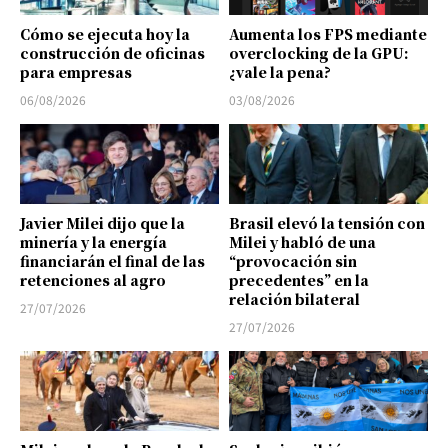
Cómo se ejecuta hoy la
Aumenta los FPS mediante
construcción de oficinas
overclocking de la GPU:
para empresas
¿vale la pena?
06/08/2026
03/08/2026
Javier Milei dijo que la
Brasil elevó la tensión con
minería y la energía
Milei y habló de una
financiarán el final de las
“provocación sin
retenciones al agro
precedentes” en la
relación bilateral
27/07/2026
27/07/2026