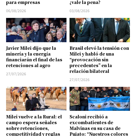
para empresas
¿vale la pena?
06/08/2026
03/08/2026
Javier Milei dijo que la
Brasil elevó la tensión con
minería y la energía
Milei y habló de una
financiarán el final de las
“provocación sin
retenciones al agro
precedentes” en la
relación bilateral
27/07/2026
27/07/2026
Milei vuelve a la Rural: el
Scaloni recibió a
campo espera señales
excombatientes de
sobre retenciones,
Malvinas en su casa de
competitividad y reglas
Pujato: “Nuestros colores