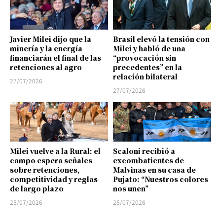
Javier Milei dijo que la
Brasil elevó la tensión con
minería y la energía
Milei y habló de una
financiarán el final de las
“provocación sin
retenciones al agro
precedentes” en la
relación bilateral
27/07/2026
27/07/2026
Milei vuelve a la Rural: el
Scaloni recibió a
campo espera señales
excombatientes de
sobre retenciones,
Malvinas en su casa de
competitividad y reglas
Pujato: “Nuestros colores
de largo plazo
nos unen”
25/07/2026
25/07/2026