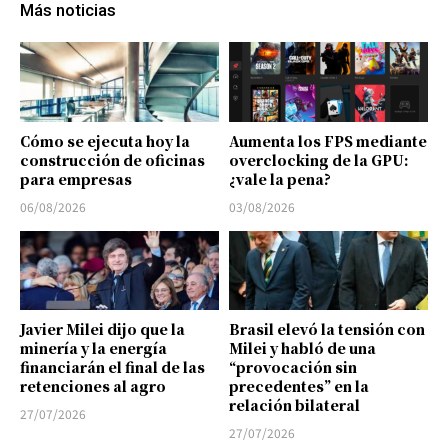
Más noticias
Cómo se ejecuta hoy la
Aumenta los FPS mediante
construcción de oficinas
overclocking de la GPU:
para empresas
¿vale la pena?
06/08/2026
03/08/2026
Javier Milei dijo que la
Brasil elevó la tensión con
minería y la energía
Milei y habló de una
financiarán el final de las
“provocación sin
retenciones al agro
precedentes” en la
relación bilateral
27/07/2026
27/07/2026