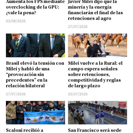
Aumenta los FPS mediante
Javier Milei dijo que la
overclocking de la GPU:
minería y la energía
¿vale la pena?
financiarán el final de las
retenciones al agro
03/08/2026
27/07/2026
Brasil elevó la tensión con
Milei vuelve a la Rural: el
Milei y habló de una
campo espera señales
“provocación sin
sobre retenciones,
precedentes” en la
competitividad y reglas
relación bilateral
de largo plazo
27/07/2026
25/07/2026
Scaloni recibió a
San Francisco será sede