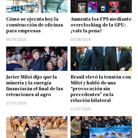
Cómo se ejecuta hoy la
Aumenta los FPS mediante
construcción de oficinas
overclocking de la GPU:
para empresas
¿vale la pena?
06/08/2026
03/08/2026
Javier Milei dijo que la
Brasil elevó la tensión con
minería y la energía
Milei y habló de una
financiarán el final de las
“provocación sin
retenciones al agro
precedentes” en la
relación bilateral
27/07/2026
27/07/2026