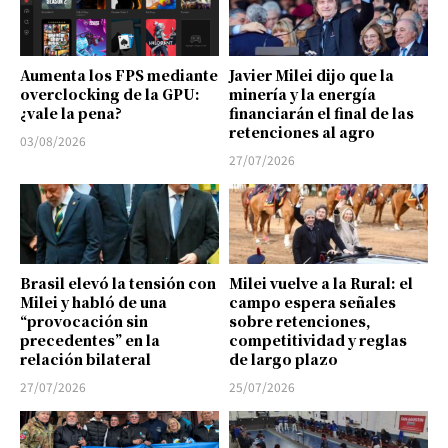
Aumenta los FPS mediante
Javier Milei dijo que la
overclocking de la GPU:
minería y la energía
¿vale la pena?
financiarán el final de las
retenciones al agro
03/08/2026
27/07/2026
Brasil elevó la tensión con
Milei vuelve a la Rural: el
Milei y habló de una
campo espera señales
“provocación sin
sobre retenciones,
precedentes” en la
competitividad y reglas
relación bilateral
de largo plazo
27/07/2026
25/07/2026