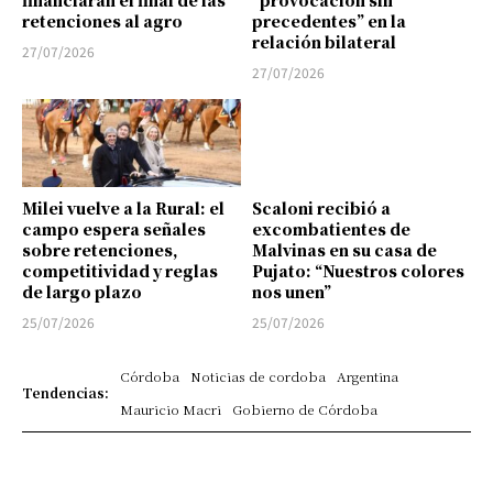
financiarán el final de las
“provocación sin
retenciones al agro
precedentes” en la
relación bilateral
27/07/2026
27/07/2026
Milei vuelve a la Rural: el
Scaloni recibió a
campo espera señales
excombatientes de
sobre retenciones,
Malvinas en su casa de
competitividad y reglas
Pujato: “Nuestros colores
de largo plazo
nos unen”
25/07/2026
25/07/2026
Córdoba
Noticias de cordoba
Argentina
Tendencias:
Mauricio Macri
Gobierno de Córdoba