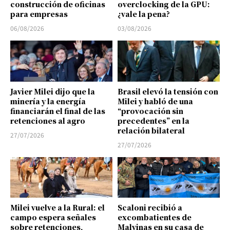
construcción de oficinas
overclocking de la GPU:
para empresas
¿vale la pena?
06/08/2026
03/08/2026
Javier Milei dijo que la
Brasil elevó la tensión con
minería y la energía
Milei y habló de una
financiarán el final de las
“provocación sin
retenciones al agro
precedentes” en la
relación bilateral
27/07/2026
27/07/2026
Milei vuelve a la Rural: el
Scaloni recibió a
campo espera señales
excombatientes de
sobre retenciones,
Malvinas en su casa de