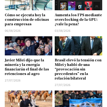
Cómo se ejecuta hoy la
Aumenta los FPS mediante
construcción de oficinas
overclocking de la GPU:
para empresas
¿vale la pena?
06/08/2026
03/08/2026
Javier Milei dijo que la
Brasil elevó la tensión con
minería y la energía
Milei y habló de una
financiarán el final de las
“provocación sin
retenciones al agro
precedentes” en la
relación bilateral
27/07/2026
27/07/2026