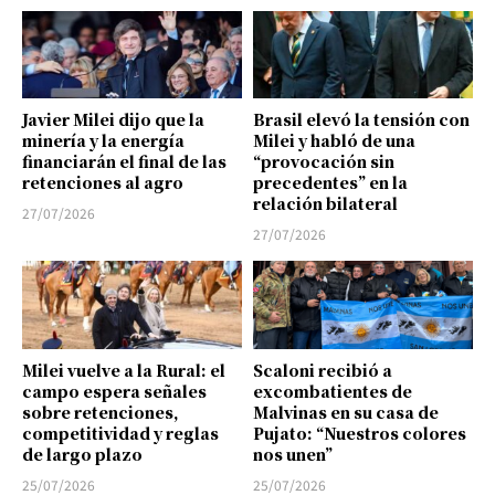
Javier Milei dijo que la
Brasil elevó la tensión con
minería y la energía
Milei y habló de una
financiarán el final de las
“provocación sin
retenciones al agro
precedentes” en la
relación bilateral
27/07/2026
27/07/2026
Milei vuelve a la Rural: el
Scaloni recibió a
campo espera señales
excombatientes de
sobre retenciones,
Malvinas en su casa de
competitividad y reglas
Pujato: “Nuestros colores
de largo plazo
nos unen”
25/07/2026
25/07/2026