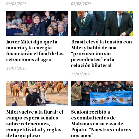
06/08/2026
03/08/2026
Javier Milei dijo que la
Brasil elevó la tensión con
minería y la energía
Milei y habló de una
financiarán el final de las
“provocación sin
retenciones al agro
precedentes” en la
relación bilateral
27/07/2026
27/07/2026
Milei vuelve a la Rural: el
Scaloni recibió a
campo espera señales
excombatientes de
sobre retenciones,
Malvinas en su casa de
competitividad y reglas
Pujato: “Nuestros colores
de largo plazo
nos unen”